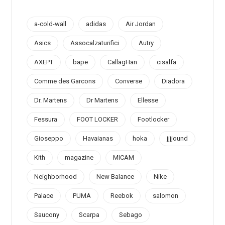
a-cold-wall
adidas
Air Jordan
Asics
Assocalzaturifici
Autry
AXEPT
bape
CallagHan
cisalfa
Comme des Garcons
Converse
Diadora
Dr. Martens
Dr Martens
Ellesse
Fessura
FOOT LOCKER
Footlocker
Gioseppo
Havaianas
hoka
jjjjound
Kith
magazine
MICAM
Neighborhood
New Balance
Nike
Palace
PUMA
Reebok
salomon
Saucony
Scarpa
Sebago