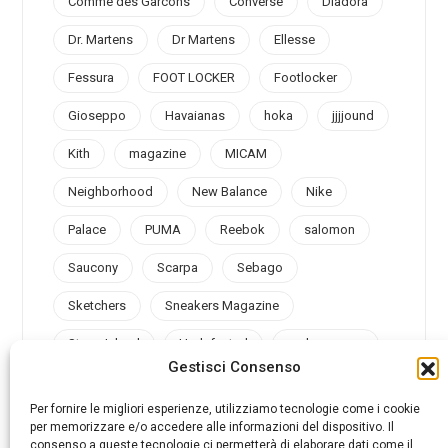
Comme des Garcons
Converse
Diadora
Dr. Martens
Dr Martens
Ellesse
Fessura
FOOT LOCKER
Footlocker
Gioseppo
Havaianas
hoka
jjjjound
Kith
magazine
MICAM
Neighborhood
New Balance
Nike
Palace
PUMA
Reebok
salomon
Saucony
Scarpa
Sebago
Sketchers
Sneakers Magazine
Stone Island
Undefeated
under armour
Gestisci Consenso
Valsport
Vans
Vibram
Vintage
Per fornire le migliori esperienze, utilizziamo tecnologie come i cookie
per memorizzare e/o accedere alle informazioni del dispositivo. Il
consenso a queste tecnologie ci permetterà di elaborare dati come il