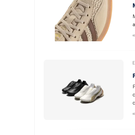
M
a
E
c
c