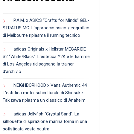
P.A.M. x ASICS “Crafts for Minds” GEL-
STRATUS MC: L’approccio psico-geografico
di Melbourne riplasma il running tecnico
adidas Originals x Hellstar MEGARIDE
S2 “White/Black”: L’estetica Y2K e le fiamme
di Los Angeles ridisegnano la trainer
d’archivio
NEIGHBORHOOD x Vans Authentic 44:
L’estetica moto-subculturale di Shinsuke
Takizawa riplasma un classico di Anaheim
adidas Jellyfish “Crystal Sand”: La
silhouette d’ispirazione marina torna in una
sofisticata veste neutra