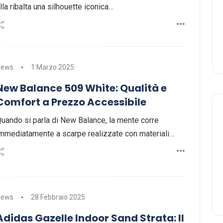
lla ribalta una silhouette iconica…
News
1 Marzo 2025
New Balance 509 White: Qualità e
Comfort a Prezzo Accessibile
uando si parla di New Balance, la mente corre
mmediatamente a scarpe realizzate con materiali…
News
28 Febbraio 2025
Adidas Gazelle Indoor Sand Strata: Il