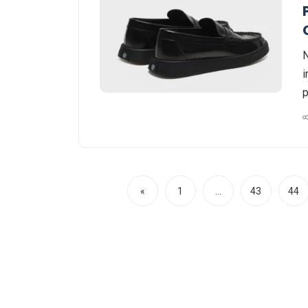
N
i
p
«
1
…
43
44