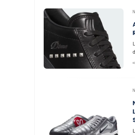
L
d
L