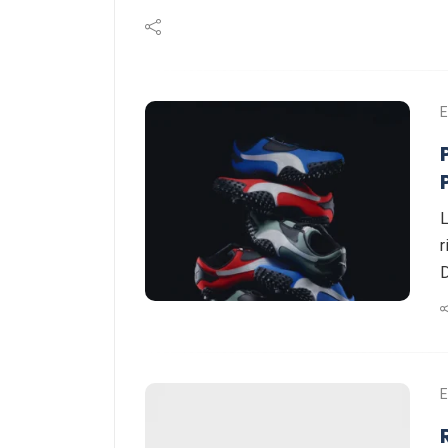
E
L
r
E