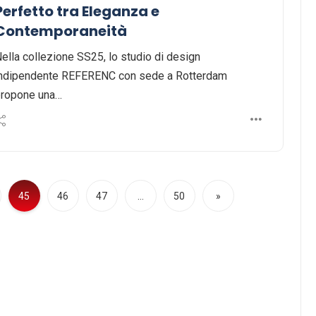
Perfetto tra Eleganza e
Contemporaneità
ella collezione SS25, lo studio di design
ndipendente REFERENC con sede a Rotterdam
ropone una…
45
46
47
…
50
»