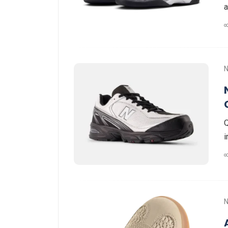
a
Q
i