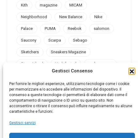
Kith
magazine
MICAM
Neighborhood
New Balance
Nike
Palace
PUMA
Reebok
salomon
Saucony
Scarpa
Sebago
Sketchers
Sneakers Magazine
Stone Island
Undefeated
under armour
Gestisci Consenso
Valsport
Vans
Vibram
Vintage
Per fornire le migliori esperienze, utilizziamo tecnologie come i cookie
per memorizzare e/o accedere alle informazioni del dispositivo. Il
consenso a queste tecnologie ci permetterà di elaborare dati come il
comportamento di navigazione o ID unici su questo sito. Non
acconsentire o ritirare il consenso può influire negativamente su alcune
@sneakersmag_it
caratteristiche e funzioni.
Gestisci servizi