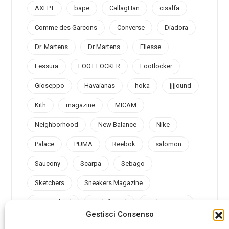
AXEPT
bape
CallagHan
cisalfa
Comme des Garcons
Converse
Diadora
Dr. Martens
Dr Martens
Ellesse
Fessura
FOOT LOCKER
Footlocker
Gioseppo
Havaianas
hoka
jjjjound
Kith
magazine
MICAM
Neighborhood
New Balance
Nike
Palace
PUMA
Reebok
salomon
Saucony
Scarpa
Sebago
Sketchers
Sneakers Magazine
Stone Island
Undefeated
under armour
Gestisci Consenso
Valsport
Vans
Vibram
Vintage