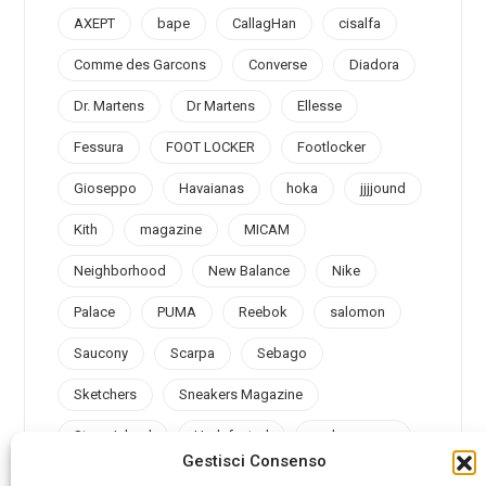
AXEPT
bape
CallagHan
cisalfa
Comme des Garcons
Converse
Diadora
Dr. Martens
Dr Martens
Ellesse
Fessura
FOOT LOCKER
Footlocker
Gioseppo
Havaianas
hoka
jjjjound
Kith
magazine
MICAM
Neighborhood
New Balance
Nike
Palace
PUMA
Reebok
salomon
Saucony
Scarpa
Sebago
Sketchers
Sneakers Magazine
Stone Island
Undefeated
under armour
Gestisci Consenso
Valsport
Vans
Vibram
Vintage