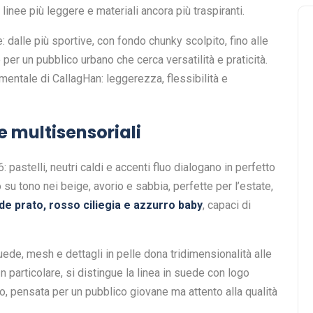
inee più leggere e materiali ancora più traspiranti.
 dalle più sportive, con fondo chunky scolpito, fino alle
e per un pubblico urbano che cerca versatilità e praticità.
ntale di CallagHan: leggerezza, flessibilità e
e multisensoriali
pastelli, neutri caldi e accenti fluo dialogano in perfetto
 su tono nei beige, avorio e sabbia, perfette per l’estate,
rde prato, rosso ciliegia e azzurro baby
, capaci di
suede, mesh e dettagli in pelle dona tridimensionalità alle
In particolare, si distingue la linea in suede con logo
luo, pensata per un pubblico giovane ma attento alla qualità