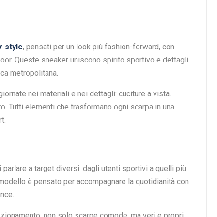
-style
, pensati per un look più fashion-forward, con
oor. Queste sneaker uniscono spirito sportivo e dettagli
ica metropolitana.
rnate nei materiali e nei dettagli: cuciture a vista,
asto. Tutti elementi che trasformano ogni scarpa in una
t.
rlare a target diversi: dagli utenti sportivi a quelli più
ni modello è pensato per accompagnare la quotidianità con
ance.
osizionamento: non solo scarpe comode, ma veri e propri