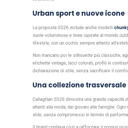
Urban sport e nuove icone
La proposta SS26 include anche modelli
chunky
suole voluminose e linee ispirate al mondo outd
lifestyle, con un occhio sempre attento all’estet
Non mancano poi le silhouette più classiche, aggio
etichette vintage, lacci colorati, profili in contr
dichiarazione di stile, senza sacrificare il comfor
Una collezione trasversale
CallagHan SS26 dimostra una grande capacità di pa
attenti alla moda, dai giovani alle famiglie. Og
stile, senza compromessi in termini di perform
Il brand continua così a rafforzare il proprio p