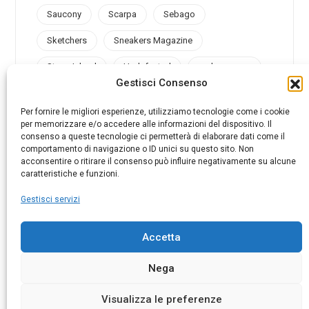
Saucony
Scarpa
Sebago
Sketchers
Sneakers Magazine
Stone Island
Undefeated
under armour
Gestisci Consenso
Valsport
Vans
Vibram
Vintage
Per fornire le migliori esperienze, utilizziamo tecnologie come i cookie
per memorizzare e/o accedere alle informazioni del dispositivo. Il
consenso a queste tecnologie ci permetterà di elaborare dati come il
comportamento di navigazione o ID unici su questo sito. Non
acconsentire o ritirare il consenso può influire negativamente su alcune
@sneakersmag_it
caratteristiche e funzioni.
Gestisci servizi
Accetta
© 2025 AMB ADVERTISING SRL. P.I. 07026790969
Nega
Visualizza le preferenze