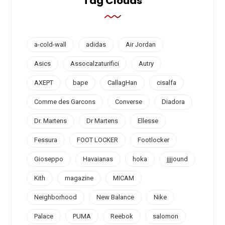
Tag Clouds
a-cold-wall
adidas
Air Jordan
Asics
Assocalzaturifici
Autry
AXEPT
bape
CallagHan
cisalfa
Comme des Garcons
Converse
Diadora
Dr. Martens
Dr Martens
Ellesse
Fessura
FOOT LOCKER
Footlocker
Gioseppo
Havaianas
hoka
jjjjound
Kith
magazine
MICAM
Neighborhood
New Balance
Nike
Palace
PUMA
Reebok
salomon