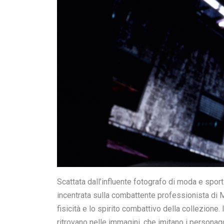
A completare la tipografia unica della collezio
che si ispira ancora una volta al vocabolario visi
Hoodie e sugli Shorts, realizzati in materiale fe
da boxe.
La Graphic Tee della collezione presenta una fin
impegnate in un combattimento corpo a corpo, me