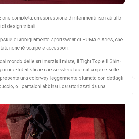
e
Abbonamenti
Store Locator
Contatti
A x ARIES