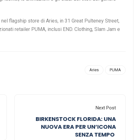
ries.
 conferisce un look and feel completamente nuovo al
mente nascosta sostituisce gli strap dell’avampiede della
liata della pelle sulla tomaia della Mostro conferisce
iva.