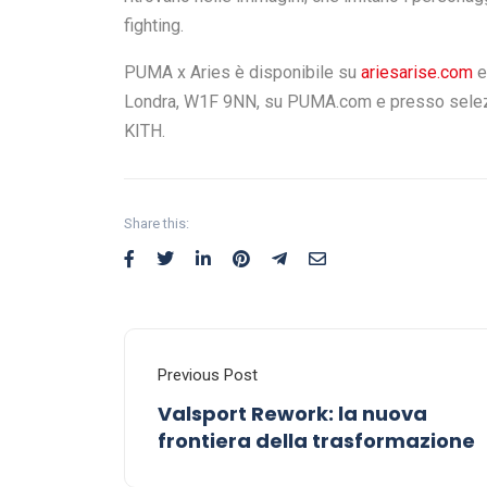
completano la gamma di accessori di PUMA e A
La nuova interpretazione della Mostro di Aries
design del 1999. Una chiusura con lacci parzial
versione originale, mentre la lavorazione dettag
un’estetica rifinita a mano alla sneaker collaborat