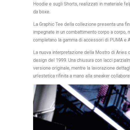
Motivi audaci e controculturali attraversano la
include body aderenti, capi essenziali reinterpr
Ispirandosi al linguaggio visivo audace emerso da
Dress della collezione sono decorati con immagi
braccia. L’outerwear include la Light Jacket, c
in perline sulle cerniere e sulla chiusura del capp
costruzione con cordino regolabile.