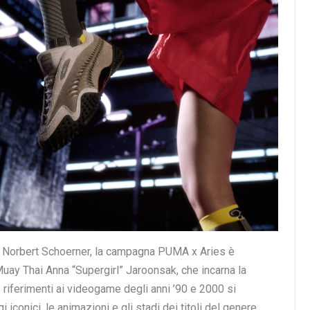
ne, PUMA e Aries introducono un pattern personalizzato “A”
vo delle arti marziali miste. Il pattern è evidenziato sulla
lpato che evoca le entrate sul ring e i classici accappatoi
itura stone-wash e una grafica sul petto con due figure
ntre il Baseball Cap e la Duffle Bag da palestra