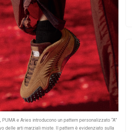
one completa, un’espressione di riferimenti ispirati allo
 di design tribali.