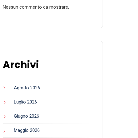
adidas Originals x Hellstar MEGARIDE
S2 “White/Black”: L’estetica Y2K e le fiamme
di Los Angeles ridisegnano la trainer
d’archivio
NEIGHBORHOOD x Vans Authentic 44:
L’estetica moto-subculturale di Shinsuke
Takizawa riplasma un classico di Anaheim
adidas Jellyfish “Crystal Sand”: La
silhouette d’ispirazione marina torna in una
sofisticata veste neutra
Air Jordan 1 Mid TD Cleat “Electric
Green”: L’icona del 1985 scende sul campo
da football in una veste fluorescente