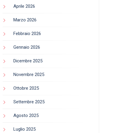
JJJJound x PUMA Laced Mostro (feat.
Porter Japan): L’icona del 1999 incontra
l’utilitarianismo nipponico
Commenti
recenti
Nessun commento da mostrare.