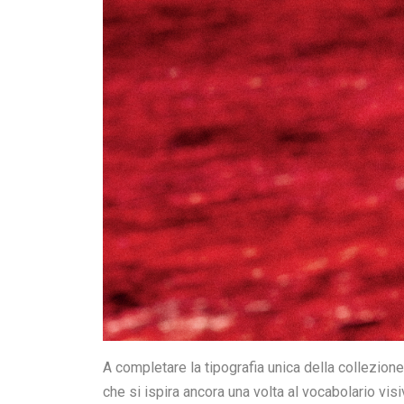
PUMA e Aries annunciano la loro seconda collezi
sport e alle arti marziali miste, fusi con elementi