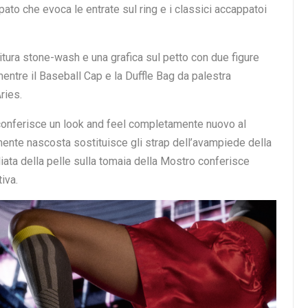
 capsule di abbigliamento sportswear di PUMA e Aries, che
etati, nonché scarpe e accessori.
l mondo delle arti marziali miste, il Tight Top e il Shirt-
ni neo-tribalistiche che si estendono sul corpo e sulle
he presenta una colorway leggermente sfumata con dettagli
uccio, e i pantaloni abbinati, caratterizzati da una