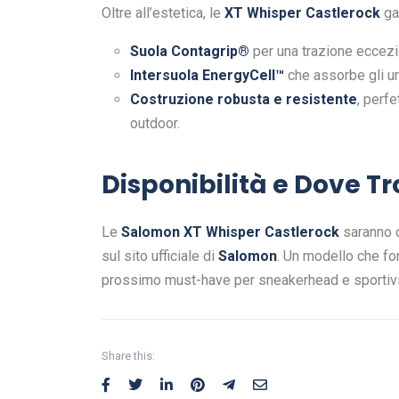
Oltre all’estetica, le
XT Whisper Castlerock
gar
Suola Contagrip®
per una trazione eccezio
Intersuola EnergyCell™
che assorbe gli urt
Costruzione robusta e resistente
, perf
outdoor.
Disponibilità e Dove Tr
Le
Salomon XT Whisper Castlerock
saranno d
sul sito ufficiale di
Salomon
. Un modello che f
prossimo must-have per sneakerhead e sportivi
Share this: