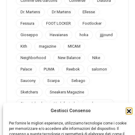
Comme des Garcons
Converse
Diadora
Dr. Martens
Dr Martens
Ellesse
Fessura
FOOT LOCKER
Footlocker
Gioseppo
Havaianas
hoka
jjjjound
Kith
magazine
MICAM
Neighborhood
New Balance
Nike
Palace
PUMA
Reebok
salomon
Saucony
Scarpa
Sebago
Sketchers
Sneakers Magazine
Stone Island
Undefeated
under armour
Gestisci Consenso
Valsport
Vans
Vibram
Vintage
Per fornire le migliori esperienze, utilizziamo tecnologie come i cookie
per memorizzare e/o accedere alle informazioni del dispositivo. Il
consenso a queste tecnologie ci permetterà di elaborare dati come il