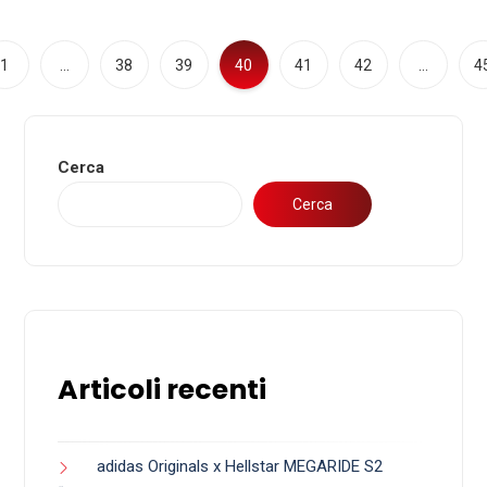
1
…
38
39
40
41
42
…
4
Cerca
Cerca
Articoli recenti
adidas Originals x Hellstar MEGARIDE S2