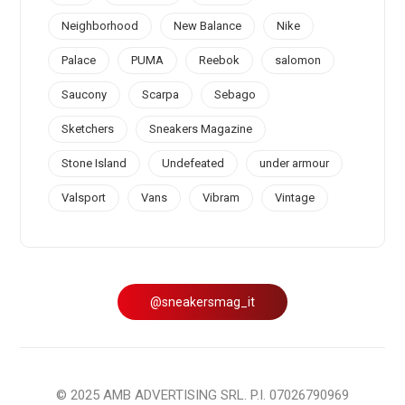
Neighborhood
New Balance
Nike
Palace
PUMA
Reebok
salomon
Saucony
Scarpa
Sebago
Sketchers
Sneakers Magazine
Stone Island
Undefeated
under armour
Valsport
Vans
Vibram
Vintage
@sneakersmag_it
© 2025 AMB ADVERTISING SRL. P.I. 07026790969