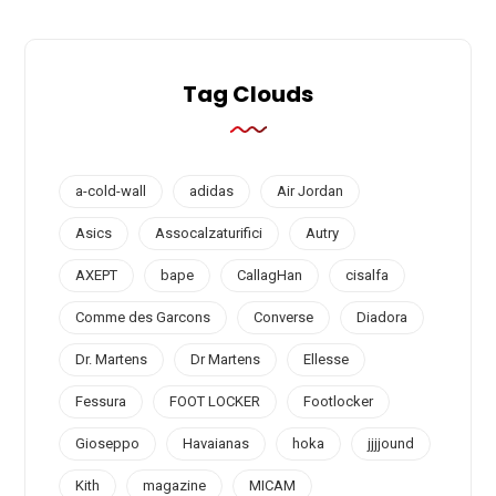
Tag Clouds
a-cold-wall
adidas
Air Jordan
Asics
Assocalzaturifici
Autry
AXEPT
bape
CallagHan
cisalfa
Comme des Garcons
Converse
Diadora
Dr. Martens
Dr Martens
Ellesse
Fessura
FOOT LOCKER
Footlocker
Gioseppo
Havaianas
hoka
jjjjound
Kith
magazine
MICAM