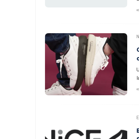
U
l
E