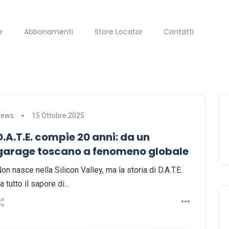
e
Abbonamenti
Store Locator
Contatti
News
15 Ottobre 2025
D.A.T.E. compie 20 anni: da un
garage toscano a fenomeno globale
on nasce nella Silicon Valley, ma la storia di D.A.T.E.
a tutto il sapore di…