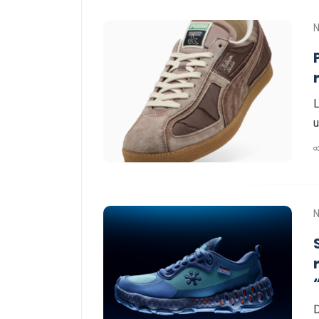
L
u
D