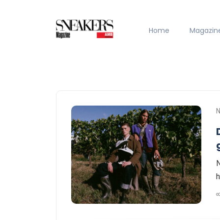
Home
Magazin
N
h