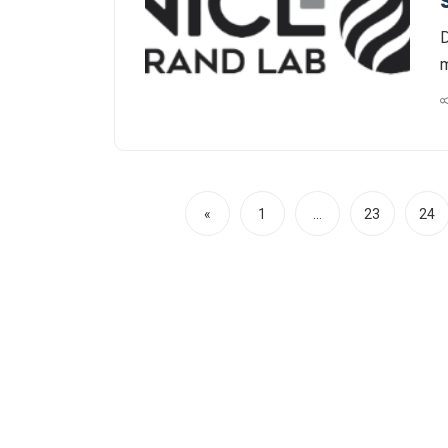
D
m
«
1
…
23
24