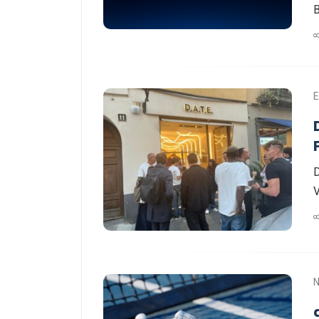
B
E
D
V