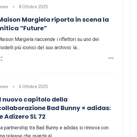
News
8 Ottobre 2025
Maison Margiela riporta in scena la
mitica “Future”
aison Margiela riaccende i riflettori su uno dei
odelli più iconici del suo archivio: la…
News
6 Ottobre 2025
Il nuovo capitolo della
collaborazione Bad Bunny × adidas:
le Adizero SL 72
a partnership tra Bad Bunny e adidas si rinnova con
na release che guarda al…