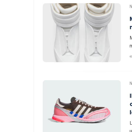
M
m
L
u