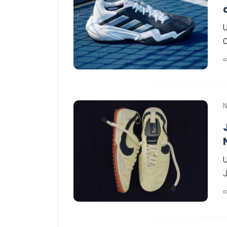
U
C
U
J