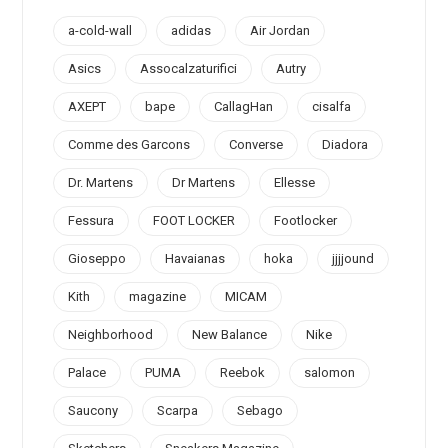
a-cold-wall
adidas
Air Jordan
Asics
Assocalzaturifici
Autry
AXEPT
bape
CallagHan
cisalfa
Comme des Garcons
Converse
Diadora
Dr. Martens
Dr Martens
Ellesse
Fessura
FOOT LOCKER
Footlocker
Gioseppo
Havaianas
hoka
jjjjound
Kith
magazine
MICAM
Neighborhood
New Balance
Nike
Palace
PUMA
Reebok
salomon
Saucony
Scarpa
Sebago