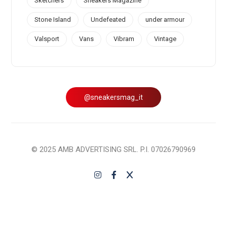
Sketchers
Sneakers Magazine
Stone Island
Undefeated
under armour
Valsport
Vans
Vibram
Vintage
@sneakersmag_it
© 2025 AMB ADVERTISING SRL. P.I. 07026790969