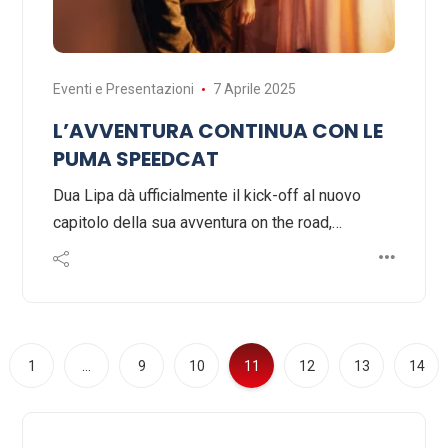
Eventi e Presentazioni
7 Aprile 2025
L’AVVENTURA CONTINUA CON LE
PUMA SPEEDCAT
Dua Lipa dà ufficialmente il kick-off al nuovo
capitolo della sua avventura on the road,…
1
…
9
10
11
12
13
14