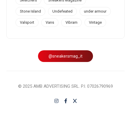
Sketchers
Sneakers Magazine
Stone Island
Undefeated
under armour
Valsport
Vans
Vibram
Vintage
@sneakersmag_it
© 2025 AMB ADVERTISING SRL. P.I. 07026790969