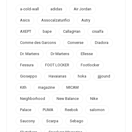
a-cold-wall
adidas
Air Jordan
Asics
Assocalzaturifici
Autry
AXEPT
bape
CallagHan
cisalfa
Comme des Garcons
Converse
Diadora
Dr. Martens
Dr Martens
Ellesse
Fessura
FOOT LOCKER
Footlocker
Gioseppo
Havaianas
hoka
jjjjound
Kith
magazine
MICAM
Neighborhood
New Balance
Nike
Palace
PUMA
Reebok
salomon
Saucony
Scarpa
Sebago