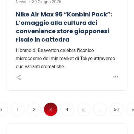
News
30 Giugno 2026
Nike Air Max 95 “Konbini Pack”:
L’omaggio alla cultura dei
convenience store giapponesi
risale in cattedra
Il brand di Beaverton celebra l'iconico
microcosmo dei minimarket di Tokyo attraverso
due varianti cromatiche…
«
1
2
3
4
5
…
50
»