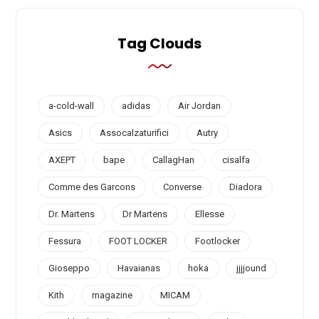
Tag Clouds
a-cold-wall
adidas
Air Jordan
Asics
Assocalzaturifici
Autry
AXEPT
bape
CallagHan
cisalfa
Comme des Garcons
Converse
Diadora
Dr. Martens
Dr Martens
Ellesse
Fessura
FOOT LOCKER
Footlocker
Gioseppo
Havaianas
hoka
jjjjound
Kith
magazine
MICAM