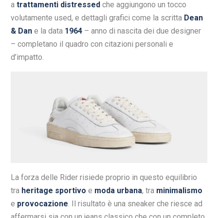
a
trattamenti distressed
che aggiungono un tocco
volutamente used, e dettagli grafici come la scritta
Dean
& Dan
e la data
1964
– anno di nascita dei due designer
– completano il quadro con citazioni personali e
d’impatto.
La forza delle Rider risiede proprio in questo equilibrio
tra
heritage sportivo
e
moda urbana
, tra
minimalismo
e
provocazione
. Il risultato è una sneaker che riesce ad
affermarsi sia con un jeans classico che con un completo