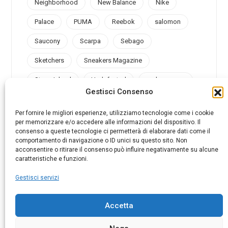
Neighborhood
New Balance
Nike
Palace
PUMA
Reebok
salomon
Saucony
Scarpa
Sebago
Sketchers
Sneakers Magazine
Stone Island
Undefeated
under armour
Gestisci Consenso
Valsport
Vans
Vibram
Vintage
Per fornire le migliori esperienze, utilizziamo tecnologie come i cookie
per memorizzare e/o accedere alle informazioni del dispositivo. Il
consenso a queste tecnologie ci permetterà di elaborare dati come il
comportamento di navigazione o ID unici su questo sito. Non
acconsentire o ritirare il consenso può influire negativamente su alcune
@sneakersmag_it
caratteristiche e funzioni.
Gestisci servizi
Accetta
© 2025 AMB ADVERTISING SRL. P.I. 07026790969