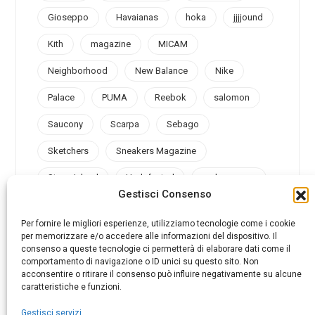
Gioseppo
Havaianas
hoka
jjjjound
Kith
magazine
MICAM
Neighborhood
New Balance
Nike
Palace
PUMA
Reebok
salomon
Saucony
Scarpa
Sebago
Sketchers
Sneakers Magazine
Stone Island
Undefeated
under armour
Gestisci Consenso
Valsport
Vans
Vibram
Vintage
Per fornire le migliori esperienze, utilizziamo tecnologie come i cookie
per memorizzare e/o accedere alle informazioni del dispositivo. Il
consenso a queste tecnologie ci permetterà di elaborare dati come il
comportamento di navigazione o ID unici su questo sito. Non
acconsentire o ritirare il consenso può influire negativamente su alcune
@sneakersmag_it
caratteristiche e funzioni.
Gestisci servizi