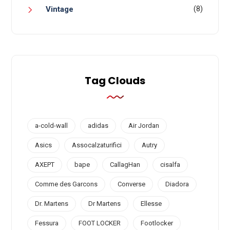
(8)
Vintage
Tag Clouds
a-cold-wall
adidas
Air Jordan
Asics
Assocalzaturifici
Autry
AXEPT
bape
CallagHan
cisalfa
Comme des Garcons
Converse
Diadora
Dr. Martens
Dr Martens
Ellesse
Fessura
FOOT LOCKER
Footlocker