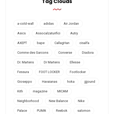
Tag Clouds
a-cold-wall
adidas
Air Jordan
Asics
Assocalzaturifici
Autry
AXEPT
bape
CallagHan
cisalfa
Comme des Garcons
Converse
Diadora
Dr. Martens
Dr Martens
Ellesse
Fessura
FOOT LOCKER
Footlocker
Gioseppo
Havaianas
hoka
jjjjound
Kith
magazine
MICAM
Neighborhood
New Balance
Nike
Palace
PUMA
Reebok
salomon