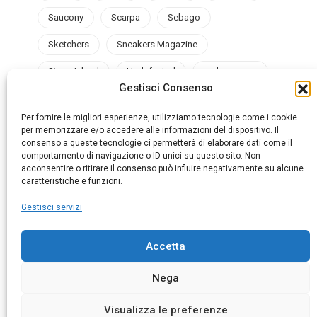
Saucony
Scarpa
Sebago
Sketchers
Sneakers Magazine
Stone Island
Undefeated
under armour
Gestisci Consenso
Valsport
Vans
Vibram
Vintage
Per fornire le migliori esperienze, utilizziamo tecnologie come i cookie
per memorizzare e/o accedere alle informazioni del dispositivo. Il
consenso a queste tecnologie ci permetterà di elaborare dati come il
comportamento di navigazione o ID unici su questo sito. Non
acconsentire o ritirare il consenso può influire negativamente su alcune
@sneakersmag_it
caratteristiche e funzioni.
Gestisci servizi
Accetta
© 2025 AMB ADVERTISING SRL. P.I. 07026790969
Nega
Visualizza le preferenze