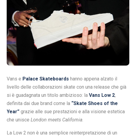
Vans e
Palace Skateboards
hanno appena alzato il
livello delle collaborazioni skate con una release che già
si è guadagnata un titolo ambizioso: la
Vans Low 2
,
definita dai due brand come la
“Skate Shoes of the
Year”
grazie alle sue prestazioni e alla visione estetica
che unisce
London meets California
.
La Low 2 non è una semplice reinterpretazione di un