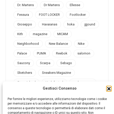
Dr. Martens
Dr Martens
Ellesse
Fessura
FOOT LOCKER
Footlocker
Gioseppo
Havaianas
hoka
jjjjound
Kith
magazine
MICAM
Neighborhood
New Balance
Nike
Palace
PUMA
Reebok
salomon
Saucony
Scarpa
Sebago
Sketchers
Sneakers Magazine
Stone Island
Undefeated
under armour
Gestisci Consenso
Valsport
Vans
Vibram
Vintage
Per fornire le migliori esperienze, utilizziamo tecnologie come i cookie
per memorizzare e/o accedere alle informazioni del dispositivo. Il
consenso a queste tecnologie ci permetterà di elaborare dati come il
comportamento di navigazione o ID unici su questo sito. Non