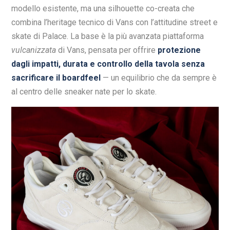
modello esistente, ma una silhouette co-creata che
combina l’heritage tecnico di Vans con l’attitudine street e
skate di Palace. La base è la più avanzata piattaforma
vulcanizzata
di Vans, pensata per offrire
protezione
dagli impatti, durata e controllo della tavola senza
sacrificare il boardfeel
— un equilibrio che da sempre è
al centro delle sneaker nate per lo skate.