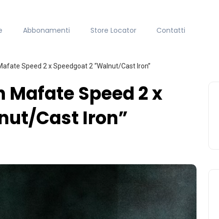
e
Abbonamenti
Store Locator
Contatti
afate Speed 2 x Speedgoat 2 “Walnut/Cast Iron”
 Mafate Speed 2 x
nut/Cast Iron”