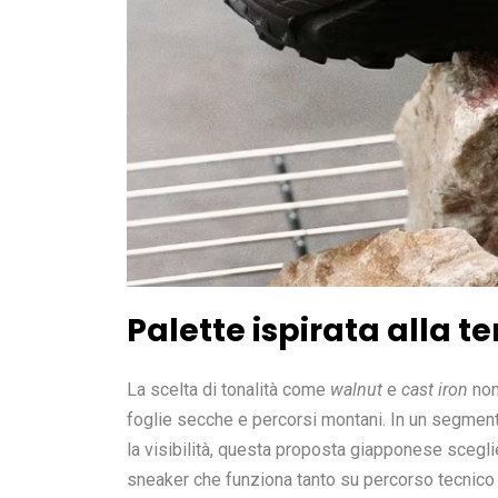
Palette ispirata alla te
La scelta di tonalità come
walnut
e
cast iron
non
foglie secche e percorsi montani. In un segmento
la visibilità, questa proposta giapponese sceglie
sneaker che funziona tanto su percorso tecnico 