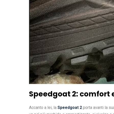
Speedgoat 2: comfort e
Accanto a lei, la
Speedgoat 2
porta avanti la su