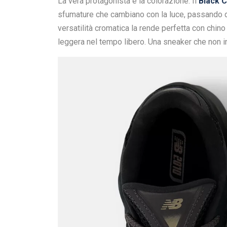
La vera protagonista è la colorazione. Il
Black 
sfumature che cambiano con la luce, passando dal
versatilità cromatica la rende perfetta con chino
leggera nel tempo libero. Una sneaker che non i