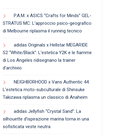
P.A.M. x ASICS “Crafts for Minds” GEL-
STRATUS MC: L’approccio psico-geografico
di Melbourne riplasma il running tecnico
adidas Originals x Hellstar MEGARIDE
S2 “White/Black”: L’estetica Y2K e le fiamme
di Los Angeles ridisegnano la trainer
d’archivio
NEIGHBORHOOD x Vans Authentic 44:
L’estetica moto-subculturale di Shinsuke
Takizawa riplasma un classico di Anaheim
adidas Jellyfish “Crystal Sand”: La
silhouette d’ispirazione marina torna in una
sofisticata veste neutra