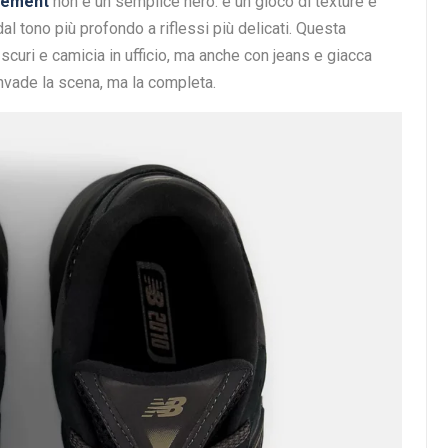
Cement
non è un semplice nero: è un gioco di texture e
 tono più profondo a riflessi più delicati. Questa
 scuri e camicia in ufficio, ma anche con jeans e giacca
nvade la scena, ma la completa.