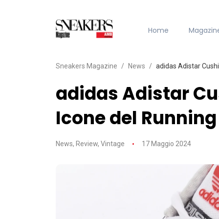
Home
Magazin
Sneakers Magazine
News
adidas Adistar Cushio
adidas Adistar Cus
Icone del Running
News
,
Review
,
Vintage
17 Maggio 2024