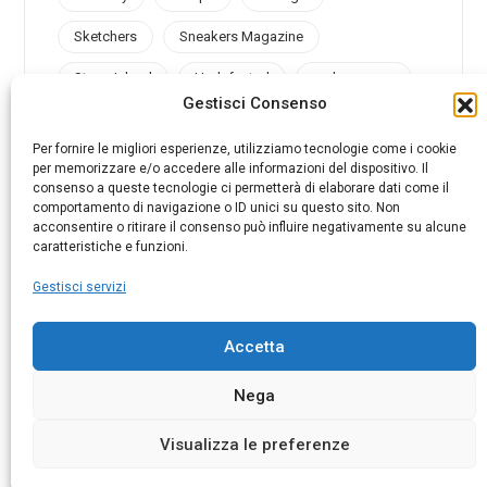
Sketchers
Sneakers Magazine
Stone Island
Undefeated
under armour
Gestisci Consenso
Valsport
Vans
Vibram
Vintage
Per fornire le migliori esperienze, utilizziamo tecnologie come i cookie
per memorizzare e/o accedere alle informazioni del dispositivo. Il
consenso a queste tecnologie ci permetterà di elaborare dati come il
comportamento di navigazione o ID unici su questo sito. Non
acconsentire o ritirare il consenso può influire negativamente su alcune
@sneakersmag_it
caratteristiche e funzioni.
Gestisci servizi
Accetta
© 2025 AMB ADVERTISING SRL. P.I. 07026790969
Nega
Visualizza le preferenze