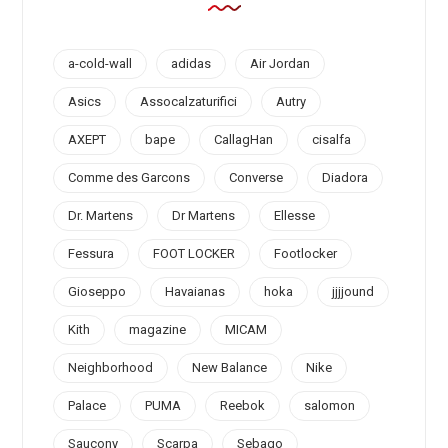
a-cold-wall
adidas
Air Jordan
Asics
Assocalzaturifici
Autry
AXEPT
bape
CallagHan
cisalfa
Comme des Garcons
Converse
Diadora
Dr. Martens
Dr Martens
Ellesse
Fessura
FOOT LOCKER
Footlocker
Gioseppo
Havaianas
hoka
jjjjound
Kith
magazine
MICAM
Neighborhood
New Balance
Nike
Palace
PUMA
Reebok
salomon
Saucony
Scarpa
Sebago